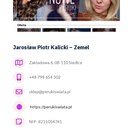
Jarosław Piotr Kalicki – Zemel
Zakładowa 6, 08-110 Siedlce
+48 798 654 302
sklep@perukiswiata.pl
https://perukiswiata.pl
NIP: 8211054741